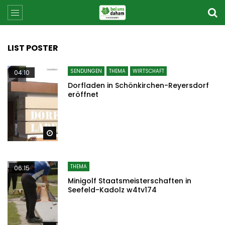
LIST POSTER
SENDUNGEN
THEMA
WIRTSCHAFT
04:10
Dorfladen in Schönkirchen-Reyersdorf
eröffnet
Später ansehen
THEMA
06:15
Minigolf Staatsmeisterschaften in
Seefeld-Kadolz w4tv174