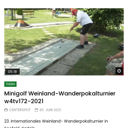
Sp
05:18
THEMA
Minigolf Weinland-Wanderpokalturnier
w4tv172-2021
CENTERSPOT
30. JUNI 2021
23. Internationales Weinland- Wanderpokalturnier in