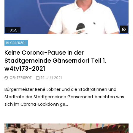
Sp
10:55
IM GESPRÄCH
Keine Corona-Pause in der
Stadtgemeinde Gänserndorf Teil 1.
w4tv173-2021
CENTERSPOT
14. JULI 2021
Bürgermeister René Lobner und die Stadträtinnen und
Stadträte der Stadtgemeinde Gänserndorf berichten was
sich im Corona-Lockdown ge...