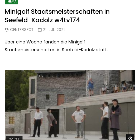
THEMA
Minigolf Staatsmeisterschaften in
Seefeld-Kadolz w4tv174
CENTERSPOT
21. JULI 2021
Über eine Woche fanden die Minigolf
Staatsmeisterschaften in Seefeld-Kadolz statt.
Sp
04:07