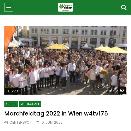
Sp
06:23
KULTUR
WIRTSCHAFT
Marchfeldtag 2022 in Wien w4tv175
CENTERSPOT
10. JUNI 2022