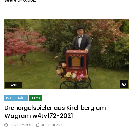
Seefeld-Kadolz
Sp
04:05
IM GESPRÄCH
THEMA
Drehorgelspieler aus Kirchberg am
Wagram w4tv172-2021
CENTERSPOT
30. JUNI 2021