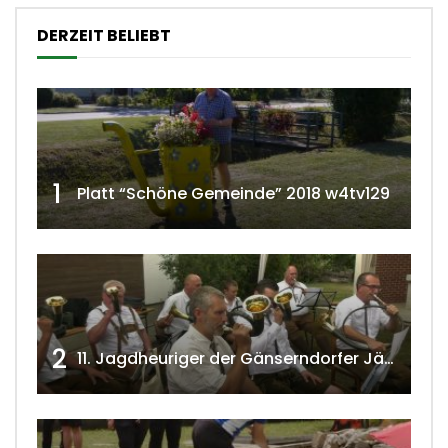
DERZEIT BELIEBT
1
Platt “Schöne Gemeinde” 2018 w4tv129
2
11. Jagdheuriger der Gänserndorfer Jäger 2020 w4tv166