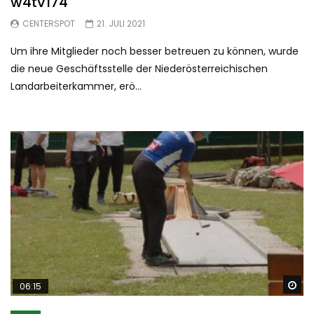
w4tv174
CENTERSPOT
21. JULI 2021
Um ihre Mitglieder noch besser betreuen zu können, wurde
die neue Geschäftsstelle der Niederösterreichischen
Landarbeiterkammer, erö...
Sp
06:15