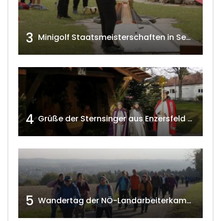
3
Minigolf Staatsmeisterschaften in Seefeld-Kadolz w4tv174
4
Grüße der Sternsinger aus Enzersfeld – Klein-Engersdorf 2021 w4tv169
5
Wandertag der NÖ-Landarbeiterkammer in Hollabrunn 2024