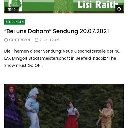
Sp
15:10
SENDUNGEN
“Bei uns Daham” Sendung 20.07.2021
CENTERSPOT
21. JULI 2021
Die Themen dieser Sendung: Neue Geschäftsstelle der NÖ-
LAK Minigolf Staatsmeisterschaft in Seefeld-Kadolz “The
Show must Go ON...