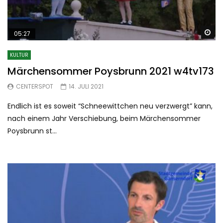
Sp
05:27
KULTUR
Märchensommer Poysbrunn 2021 w4tv173
CENTERSPOT
14. JULI 2021
Endlich ist es soweit “Schneewittchen neu verzwergt” kann,
nach einem Jahr Verschiebung, beim Märchensommer
Poysbrunn st...