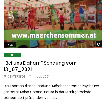
Sp
16:39
SENDUNGEN
“Bei uns Daham” Sendung vom
13_07_2021
CENTERSPOT
14. JULI 2021
Die Themen dieser Sendung: Märchensommer Poysbrunn
gestartet Keine Corona-Pause in der Stadtgemeinde
Gänserndorf präsentiert von Lis...