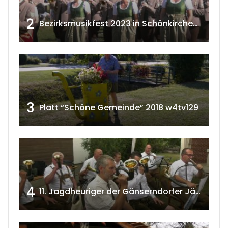
2
Bezirksmusikfest 2023 in Schönkirchen-Reyersdorf
3
Platt “Schöne Gemeinde” 2018 w4tv129
4
11. Jagdheuriger der Gänserndorfer Jäger 2020 w4tv166