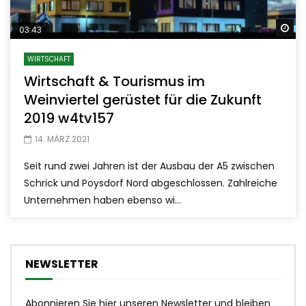
Sp
03:43
WIRTSCHAFT
Wirtschaft & Tourismus im
Weinviertel gerüstet für die Zukunft
2019 w4tv157
14. MÄRZ 2021
Seit rund zwei Jahren ist der Ausbau der A5 zwischen
Schrick und Poysdorf Nord abgeschlossen. Zahlreiche
Unternehmen haben ebenso wi...
NEWSLETTER
Abonnieren Sie hier unseren Newsletter und bleiben