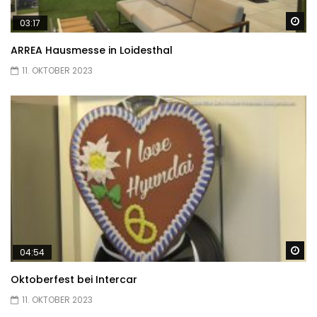
Sp
03:17
ARREA Hausmesse in Loidesthal
11. OKTOBER 2023
Sp
04:54
Oktoberfest bei Intercar
11. OKTOBER 2023