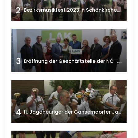
2
Bezirksmusikfest 2023 in Schönkirchen-Reyersdorf
3
Eröffnung der Geschäftstelle der NÖ-Landarbeiterkammer in Mistelbach w4tv174
4
11. Jagdheuriger der Gänserndorfer Jäger 2020 w4tv166