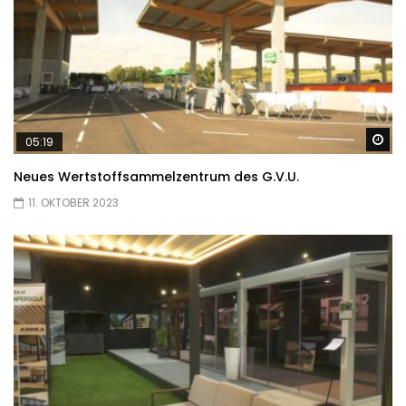
Sp
05:19
Neues Wertstoffsammelzentrum des G.V.U.
11. OKTOBER 2023