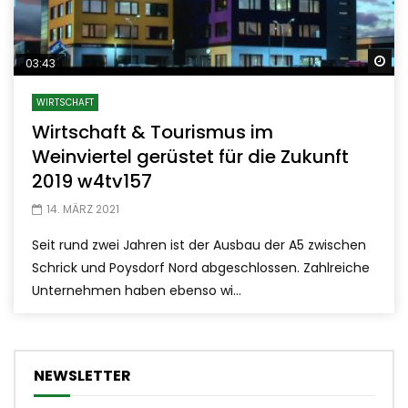
Sp
03:43
WIRTSCHAFT
Wirtschaft & Tourismus im
Weinviertel gerüstet für die Zukunft
2019 w4tv157
14. MÄRZ 2021
Seit rund zwei Jahren ist der Ausbau der A5 zwischen
Schrick und Poysdorf Nord abgeschlossen. Zahlreiche
Unternehmen haben ebenso wi...
NEWSLETTER