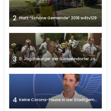
2
Platt “Schöne Gemeinde” 2018 w4tv129
3
11. Jagdheuriger der Gänserndorfer Jäger 2020 w4tv166
4
Keine Corona-Pause in der Stadtgemeinde Gänserndorf Teil 1. w4tv173-2021