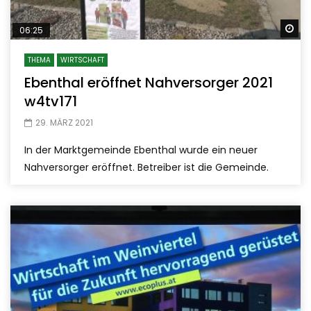
Sp
06:25
THEMA
WIRTSCHAFT
Ebenthal eröffnet Nahversorger 2021
w4tv171
29. MÄRZ 2021
In der Marktgemeinde Ebenthal wurde ein neuer
Nahversorger eröffnet. Betreiber ist die Gemeinde.