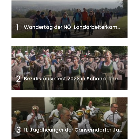
1
Wandertag der NÖ-Landarbeiterkammer in Hollabrunn 2024
2
Bezirksmusikfest 2023 in Schönkirchen-Reyersdorf
3
11. Jagdheuriger der Gänserndorfer Jäger 2020 w4tv166