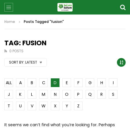
Home
Posts Tagged "fusion"
TAG: FUSION
0 POSTS
SORT BY:
LATEST
ALL
A
B
C
D
E
F
G
H
I
J
K
L
M
N
O
P
Q
R
S
T
U
V
W
X
Y
Z
It seems we can’t find what you’re looking for. Perhaps