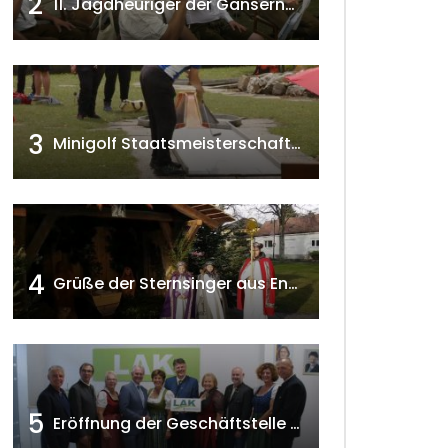
2
11. Jagdheuriger der Gänserndorfer Jäger 2020 w4tv166
3
Minigolf Staatsmeisterschaften in Seefeld-Kadolz w4tv174
4
Grüße der Sternsinger aus Enzersfeld – Klein-Engersdorf 2021 w4tv169
5
Eröffnung der Geschäftstelle der NÖ-Landarbeiterkammer in Mistelbach w4tv174