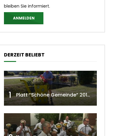
bleiben Sie informiert.
ANMELDEN
DERZEIT BELIEBT
1
Platt “Schöne Gemeinde” 2018 w4tv129