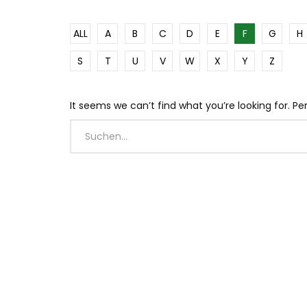
ALL
A
B
C
D
E
F
G
H
S
T
U
V
W
X
Y
Z
It seems we can’t find what you’re looking for. P