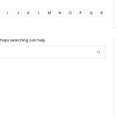
I
J
K
L
M
N
O
P
Q
R
erhaps searching can help.