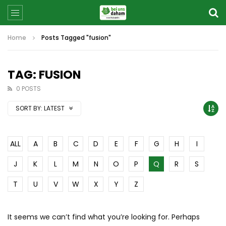
Home
Posts Tagged "fusion"
TAG: FUSION
0 POSTS
SORT BY:
LATEST
ALL
A
B
C
D
E
F
G
H
I
J
K
L
M
N
O
P
Q
R
S
T
U
V
W
X
Y
Z
It seems we can’t find what you’re looking for. Perhaps