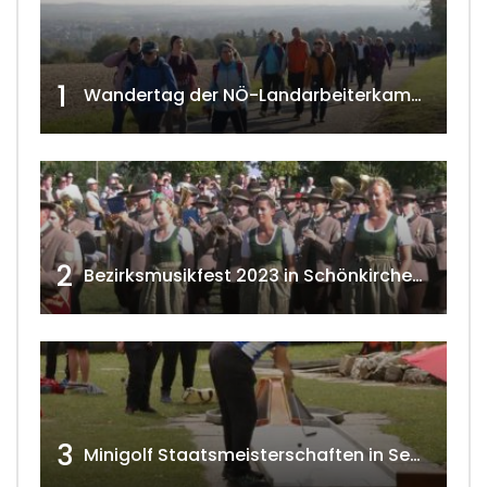
1
Wandertag der NÖ-Landarbeiterkammer in Hollabrunn 2024
2
Bezirksmusikfest 2023 in Schönkirchen-Reyersdorf
3
Minigolf Staatsmeisterschaften in Seefeld-Kadolz w4tv174