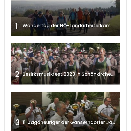
1
Wandertag der NÖ-Landarbeiterkammer in Hollabrunn 2024
2
Bezirksmusikfest 2023 in Schönkirchen-Reyersdorf
3
11. Jagdheuriger der Gänserndorfer Jäger 2020 w4tv166