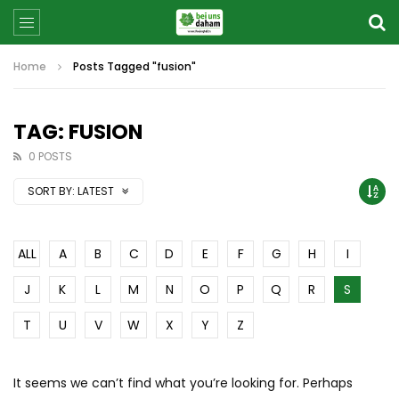
Home
Posts Tagged "fusion"
TAG: FUSION
0 POSTS
SORT BY:
LATEST
ALL
A
B
C
D
E
F
G
H
I
J
K
L
M
N
O
P
Q
R
S
T
U
V
W
X
Y
Z
It seems we can’t find what you’re looking for. Perhaps