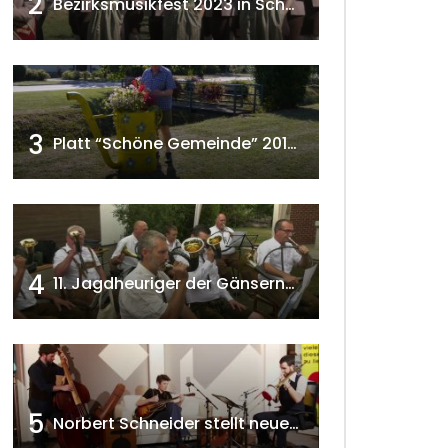
2
Bezirksmusikfest 2023 in Schönkirchen-Reyersdorf
3
Platt “Schöne Gemeinde” 2018 w4tv129
4
11. Jagdheuriger der Gänserndorfer Jäger 2020 w4tv166
5
Norbert Schneider stellt neues Musikalbum vor 2020 w4tv168