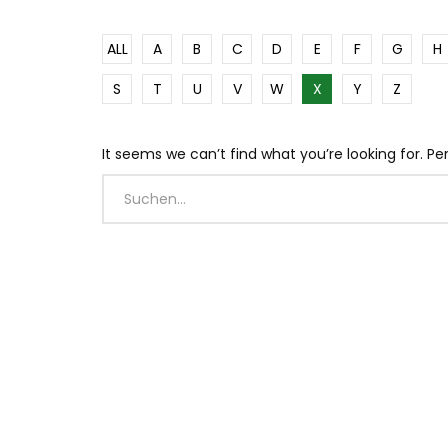
ALL
A
B
C
D
E
F
G
H
S
T
U
V
W
X
Y
Z
It seems we can’t find what you’re looking for. P