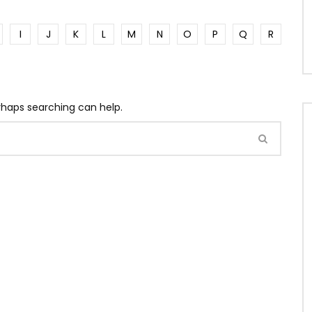
I
J
K
L
M
N
O
P
Q
R
erhaps searching can help.