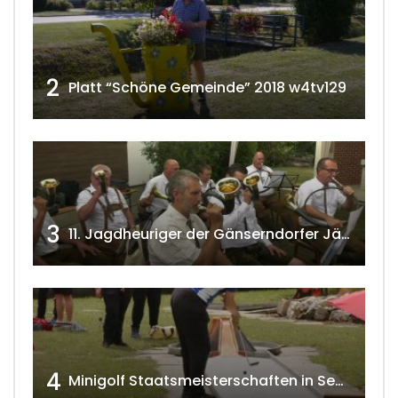
2
Platt “Schöne Gemeinde” 2018 w4tv129
3
11. Jagdheuriger der Gänserndorfer Jäger 2020 w4tv166
4
Minigolf Staatsmeisterschaften in Seefeld-Kadolz w4tv174