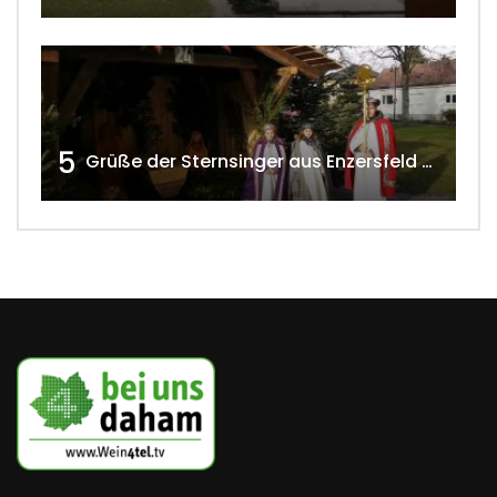
5
Grüße der Sternsinger aus Enzersfeld – Klein-Engersdorf 2021 w4tv169