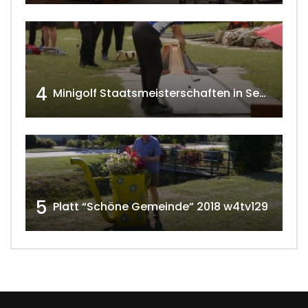
4
Minigolf Staatsmeisterschaften in Seefeld-Kadolz w4tv174
5
Platt “Schöne Gemeinde” 2018 w4tv129