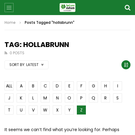
Home
Posts Tagged "hollabrunn"
TAG: HOLLABRUNN
0 POSTS
SORT BY:
LATEST
ALL
A
B
C
D
E
F
G
H
I
J
K
L
M
N
O
P
Q
R
S
T
U
V
W
X
Y
Z
It seems we can’t find what you’re looking for. Perhaps