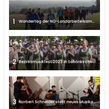
1
Wandertag der NÖ-Landarbeiterkammer in Hollabrunn 2024
2
Bezirksmusikfest 2023 in Schönkirchen-Reyersdorf
3
Norbert Schneider stellt neues Musikalbum vor 2020 w4tv168