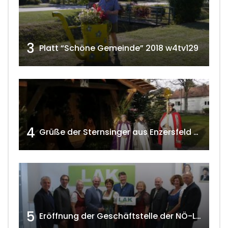
3
Platt “Schöne Gemeinde” 2018 w4tv129
4
Grüße der Sternsinger aus Enzersfeld – Klein-Engersdorf 2021 w4tv169
5
Eröffnung der Geschäftstelle der NÖ-Landarbeiterkammer in Mistelbach w4tv174