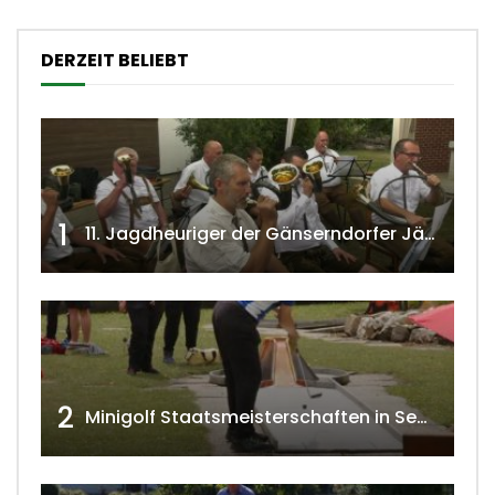
DERZEIT BELIEBT
1
11. Jagdheuriger der Gänserndorfer Jäger 2020 w4tv166
2
Minigolf Staatsmeisterschaften in Seefeld-Kadolz w4tv174