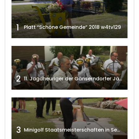
1
Platt “Schöne Gemeinde” 2018 w4tv129
2
11. Jagdheuriger der Gänserndorfer Jäger 2020 w4tv166
3
Minigolf Staatsmeisterschaften in Seefeld-Kadolz w4tv174