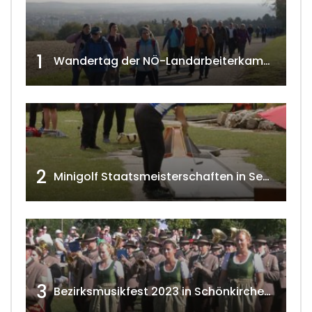
1
Wandertag der NÖ-Landarbeiterkammer in Hollabrunn 2024
2
Minigolf Staatsmeisterschaften in Seefeld-Kadolz w4tv174
3
Bezirksmusikfest 2023 in Schönkirchen-Reyersdorf