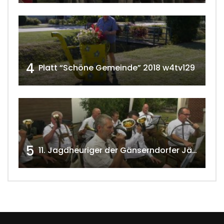
4
Platt “Schöne Gemeinde” 2018 w4tv129
5
11. Jagdheuriger der Gänserndorfer Jäger 2020 w4tv166