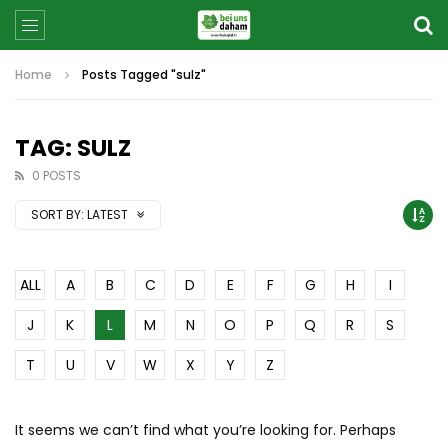
Home
Posts Tagged "sulz"
TAG: SULZ
0 POSTS
SORT BY:
LATEST
ALL
A
B
C
D
E
F
G
H
I
J
K
L
M
N
O
P
Q
R
S
T
U
V
W
X
Y
Z
It seems we can’t find what you’re looking for. Perhaps