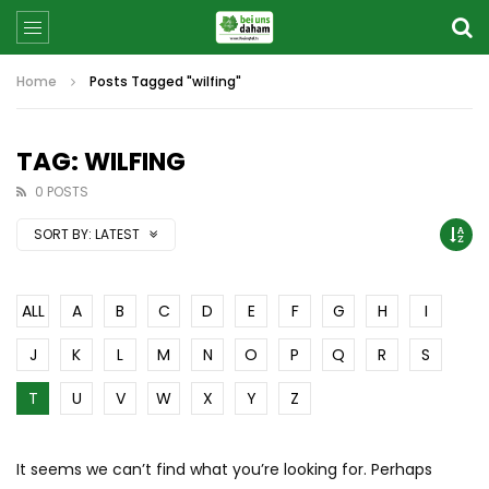
Home
Posts Tagged "wilfing"
TAG: WILFING
0 POSTS
SORT BY:
LATEST
ALL
A
B
C
D
E
F
G
H
I
J
K
L
M
N
O
P
Q
R
S
T
U
V
W
X
Y
Z
It seems we can’t find what you’re looking for. Perhaps