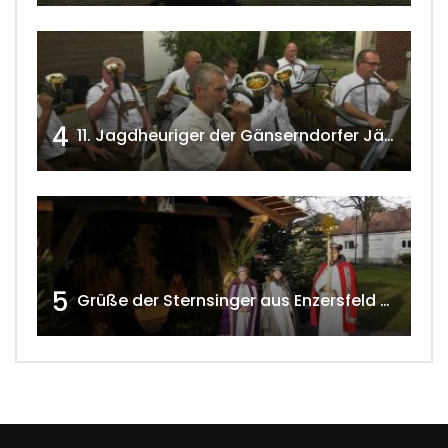
4
11. Jagdheuriger der Gänserndorfer Jäger 2020 w4tv166
5
Grüße der Sternsinger aus Enzersfeld – Klein-Engersdorf 2021 w4tv169