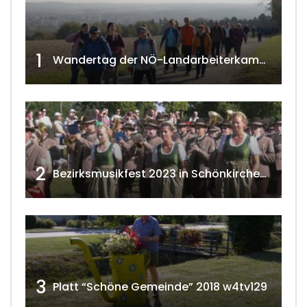
1
Wandertag der NÖ-Landarbeiterkammer in Hollabrunn 2024
2
Bezirksmusikfest 2023 in Schönkirchen-Reyersdorf
3
Platt “Schöne Gemeinde” 2018 w4tv129