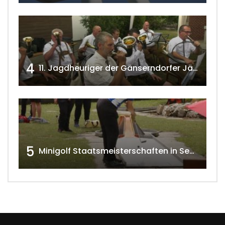
4
11. Jagdheuriger der Gänserndorfer Jäger 2020 w4tv166
5
Minigolf Staatsmeisterschaften in Seefeld-Kadolz w4tv174