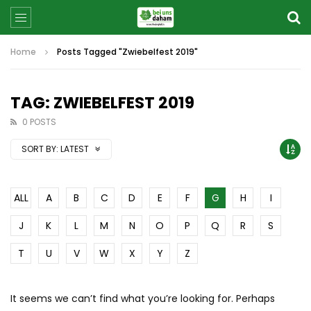
Home
Posts Tagged "Zwiebelfest 2019"
TAG: ZWIEBELFEST 2019
0 POSTS
SORT BY:
LATEST
ALL
A
B
C
D
E
F
G
H
I
J
K
L
M
N
O
P
Q
R
S
T
U
V
W
X
Y
Z
It seems we can’t find what you’re looking for. Perhaps