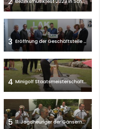
2
Bezirksmusikfest 2023 in Schönkirchen-Reyersdorf
3
Eröffnung der Geschäftstelle der NÖ-Landarbeiterkammer in Mistelbach w4tv174
4
Minigolf Staatsmeisterschaften in Seefeld-Kadolz w4tv174
5
11. Jagdheuriger der Gänserndorfer Jäger 2020 w4tv166