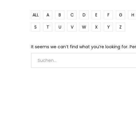
ALL
A
B
C
D
E
F
G
H
S
T
U
V
W
X
Y
Z
It seems we can’t find what you’re looking for. P