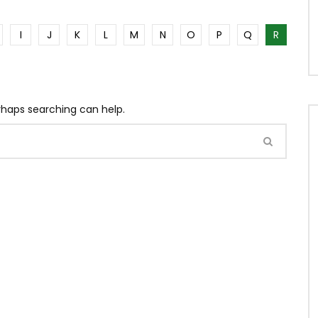
I
J
K
L
M
N
O
P
Q
R
erhaps searching can help.