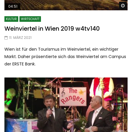
Sp
04:51
KULTUR
WIRTSCHAFT
Weinviertel in Wien 2019 w4tv140
11. MÄRZ 2021
Wien ist für den Tourismus im Weinviertel, ein wichtiger
Markt. Daher präsentierte sich das Weinviertel am Campus
der ERSTE Bank.