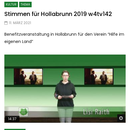
KULTUR
THEMA
Stimmen für Hollabrunn 2019 w4tv142
11. MÄRZ 2021
Benefitzveranstaltung in Hollabrunn für den Verein “Hilfe im
eigenen Land”
Sp
14:37