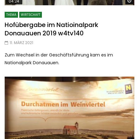
Sp
04:24
THEMA
WIRTSCHAFT
Hofübergabe im Natioinalpark
Donauauen 2019 w4tv140
11. MÄRZ 2021
Zum Wechsel in der Geschäftsführung kam es im
Nationalpark Donauauen.