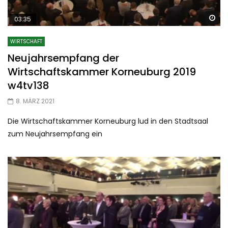
Sp
03:35
WIRTSCHAFT
Neujahrsempfang der
Wirtschaftskammer Korneuburg 2019
w4tv138
8. MÄRZ 2021
Die Wirtschaftskammer Korneuburg lud in den Stadtsaal
zum Neujahrsempfang ein