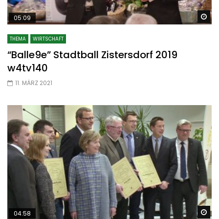
Sp
05:09
THEMA
WIRTSCHAFT
“Balle9e” Stadtball Zistersdorf 2019
w4tv140
11. MÄRZ 2021
Sp
04:58