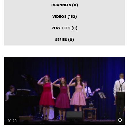
CHANNELS (0)
VIDEOS (152)
PLAYLISTS (0)
SERIES (0)
Sp
10:28