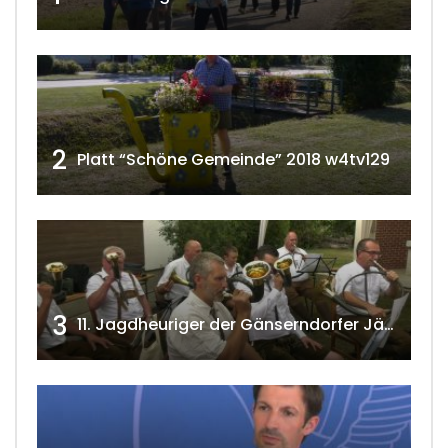
2
Platt “Schöne Gemeinde” 2018 w4tv129
3
11. Jagdheuriger der Gänserndorfer Jäger 2020 w4tv166