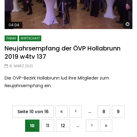
Sp
04:04
THEMA
WIRTSCHAFT
Neujahrsempfang der ÖVP Hollabrunn
2019 w4tv 137
8. MÄRZ 2021
Die ÖVP-Bezirk Hollabrunn lud ihre Mitglieder zum
Neujahrsempfang ein.
...
Seite 10 von 16
8
9
...
10
11
12