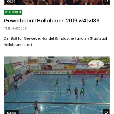
Sp
06:37
WIRTSCHAFT
Gewerbeball Hollabrunn 2019 w4tv139
11. MÄRZ 2021
Der Ball für Gerwebe, Handel & Industrie fand im Stadtsaal
Hollabrunn statt.
Sp
04:59