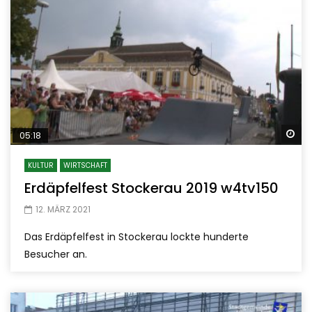
Sp
05:18
KULTUR
WIRTSCHAFT
Erdäpfelfest Stockerau 2019 w4tv150
12. MÄRZ 2021
Das Erdäpfelfest in Stockerau lockte hunderte
Besucher an.