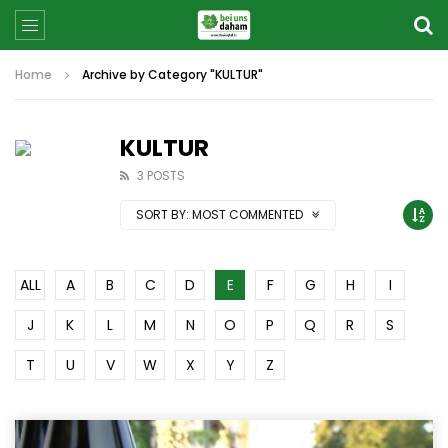
Home
Archive by Category "KULTUR"
KULTUR
3 POSTS
SORT BY:
MOST COMMENTED
ALL
A
B
C
D
E
F
G
H
I
J
K
L
M
N
O
P
Q
R
S
T
U
V
W
X
Y
Z