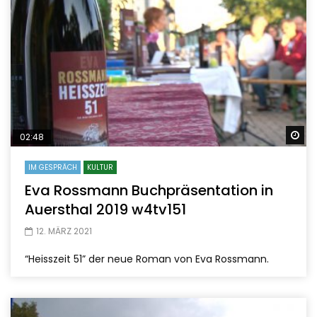
Sp
02:48
IM GESPRÄCH
KULTUR
Eva Rossmann Buchpräsentation in
Auersthal 2019 w4tv151
12. MÄRZ 2021
“Heisszeit 51” der neue Roman von Eva Rossmann.