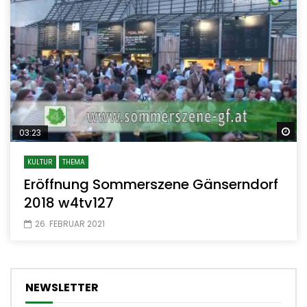
Sp
03:23
KULTUR
THEMA
Eröffnung Sommerszene Gänserndorf
2018 w4tv127
26. FEBRUAR 2021
NEWSLETTER