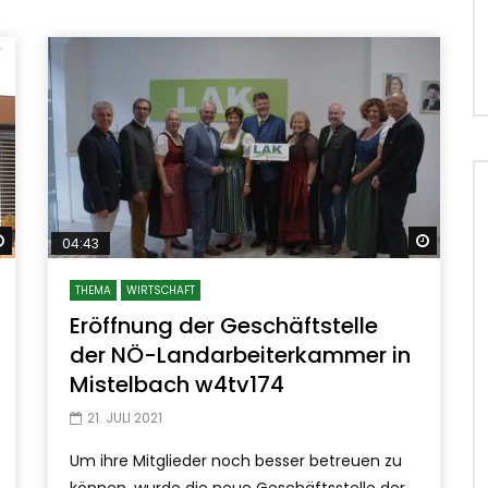
Später ansehen
Später
04:43
THEMA
WIRTSCHAFT
Eröffnung der Geschäftstelle
der NÖ-Landarbeiterkammer in
Mistelbach w4tv174
21. JULI 2021
Um ihre Mitglieder noch besser betreuen zu
können, wurde die neue Geschäftsstelle der