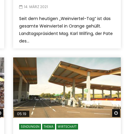
14. MÄRZ 2021
Seit dem heutigen „Weinviertel-Tag“ ist das
gesamte Weinviertel in Orange gehüllt.
Landtagspräsident Mag. Karl Wilfing, der Pate
des...
Später ansehen
Später
05:19
SENDUNGEN
THEMA
WIRTSCHAFT