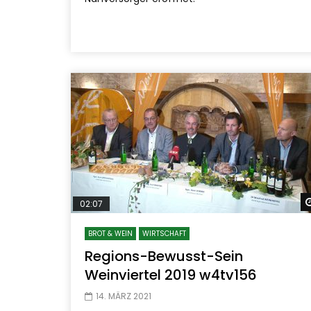
02:07
BROT & WEIN
WIRTSCHAFT
Regions-Bewusst-Sein
Weinviertel 2019 w4tv156
14. MÄRZ 2021