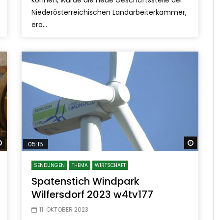
Niederösterreichischen Landarbeiterkammer,
erö...
Später ansehen
Später
05:15
SENDUNGEN
THEMA
WIRTSCHAFT
Spatenstich Windpark
Wilfersdorf 2023 w4tv177
11. OKTOBER 2023