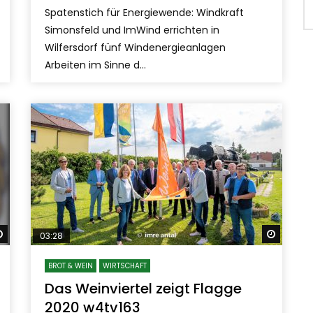
Spatenstich für Energiewende: Windkraft
Simonsfeld und ImWind errichten in
Wilfersdorf fünf Windenergieanlagen
Arbeiten im Sinne d...
Später ansehen
Später
03:28
BROT & WEIN
WIRTSCHAFT
Das Weinviertel zeigt Flagge
2020 w4tv163