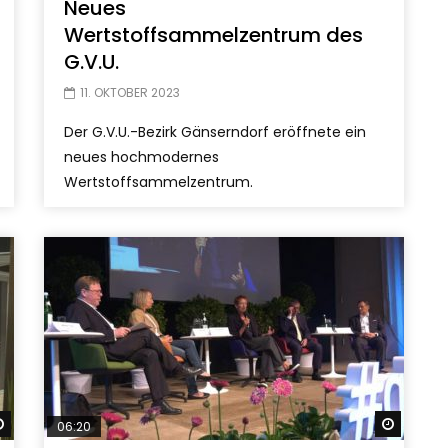
Neues
Wertstoffsammelzentrum des
G.V.U.
11. OKTOBER 2023
Der G.V.U.-Bezirk Gänserndorf eröffnete ein
neues hochmodernes
Wertstoffsammelzentrum.
Später ansehen
Später
06:20