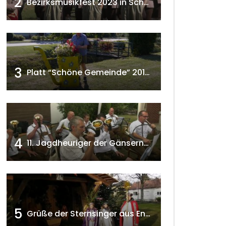
2
Bezirksmusikfest 2023 in Schönkirchen-Reyersdorf
3
Platt “Schöne Gemeinde” 2018 w4tv129
4
11. Jagdheuriger der Gänserndorfer Jäger 2020 w4tv166
 ansehen
5
Grüße der Sternsinger aus Enzersfeld – Klein-Engersdorf 2021 w4tv169