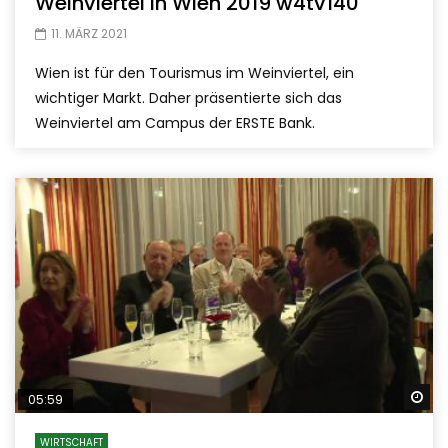
Weinviertel in Wien 2019 w4tv140
11. MÄRZ 2021
Wien ist für den Tourismus im Weinviertel, ein
wichtiger Markt. Daher präsentierte sich das
Weinviertel am Campus der ERSTE Bank.
Sp
05:59
WIRTSCHAFT