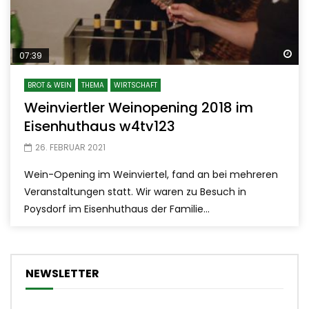
Sp
07:39
BROT & WEIN
THEMA
WIRTSCHAFT
Weinviertler Weinopening 2018 im
Eisenhuthaus w4tv123
26. FEBRUAR 2021
Wein-Opening im Weinviertel, fand an bei mehreren
Veranstaltungen statt. Wir waren zu Besuch in
Poysdorf im Eisenhuthaus der Familie...
NEWSLETTER