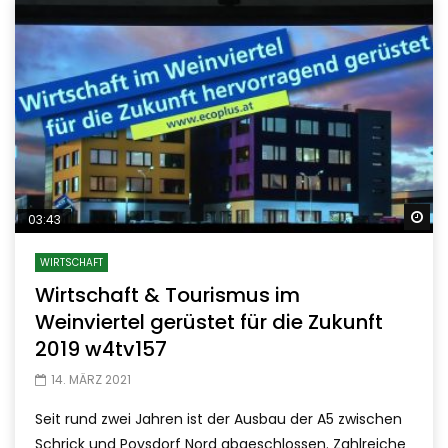
Sp
03:43
WIRTSCHAFT
Wirtschaft & Tourismus im
Weinviertel gerüstet für die Zukunft
2019 w4tv157
14. MÄRZ 2021
Seit rund zwei Jahren ist der Ausbau der A5 zwischen
Schrick und Poysdorf Nord abgeschlossen. Zahlreiche