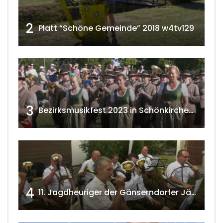
2
Platt “Schöne Gemeinde” 2018 w4tv129
3
Bezirksmusikfest 2023 in Schönkirchen-Reyersdorf
4
11. Jagdheuriger der Gänserndorfer Jäger 2020 w4tv166