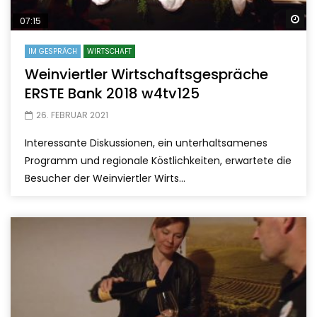
Sp
07:15
IM GESPRÄCH
WIRTSCHAFT
Weinviertler Wirtschaftsgespräche
ERSTE Bank 2018 w4tv125
26. FEBRUAR 2021
Interessante Diskussionen, ein unterhaltsamenes
Programm und regionale Köstlichkeiten, erwartete die
Besucher der Weinviertler Wirts...