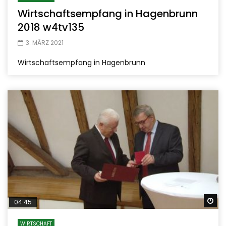
Wirtschaftsempfang in Hagenbrunn
2018 w4tv135
3. MÄRZ 2021
Wirtschaftsempfang in Hagenbrunn
Sp
04:45
WIRTSCHAFT