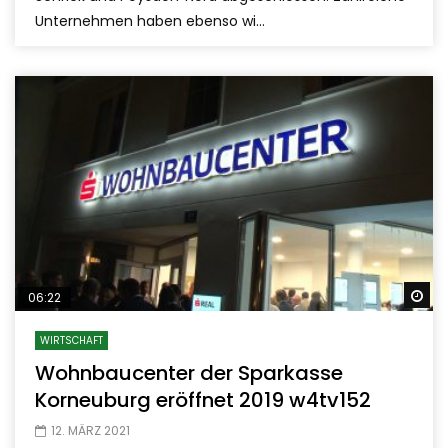
Unternehmen haben ebenso wi...
Sp
06:22
WIRTSCHAFT
Wohnbaucenter der Sparkasse
Korneuburg eröffnet 2019 w4tv152
12. MÄRZ 2021