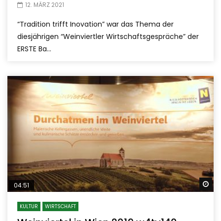
12. MÄRZ 2021
“Tradition trifft Inovation” war das Thema der
diesjährigen “Weinviertler Wirtschaftsgespräche” der
ERSTE Ba...
Sp
04:51
KULTUR
WIRTSCHAFT