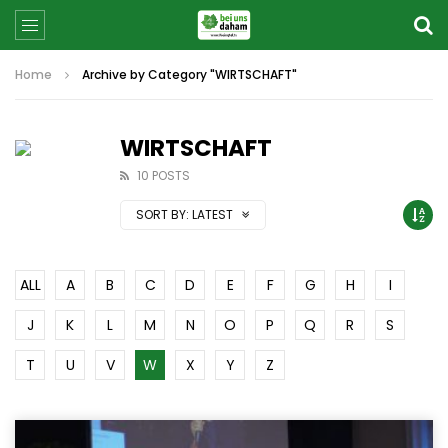
Home
Archive by Category "WIRTSCHAFT"
WIRTSCHAFT
10 POSTS
SORT BY:
LATEST
ALL
A
B
C
D
E
F
G
H
I
J
K
L
M
N
O
P
Q
R
S
T
U
V
W
X
Y
Z