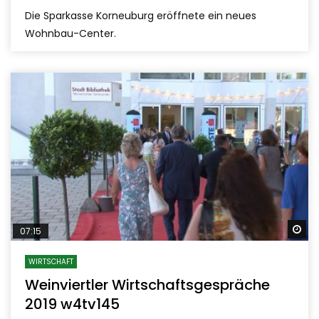
Die Sparkasse Korneuburg eröffnete ein neues
Wohnbau-Center.
Sp
07:15
WIRTSCHAFT
Weinviertler Wirtschaftsgespräche
2019 w4tv145