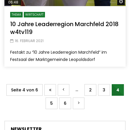
Sp
06:48
THEMA
WIRTSCHAFT
10 Jahre Leaderregion Marchfeld 2018
w4tv119
16. FEBRUAR 2021
Festakt zu “10 Jahre Leaderregion Marchfeld” im
Festsaal der Marktgemeinde Leopoldsdorf
...
Seite 4 von 6
2
3
4
5
6
NEWSLETTER