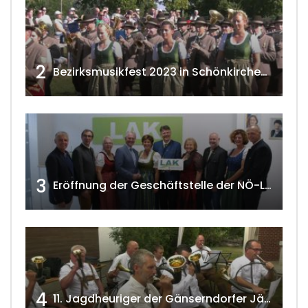
2
Bezirksmusikfest 2023 in Schönkirchen-Reyersdorf
3
Eröffnung der Geschäftstelle der NÖ-Landarbeiterkammer in Mistelbach w4tv174
4
11. Jagdheuriger der Gänserndorfer Jäger 2020 w4tv166