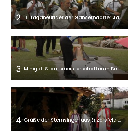
2
11. Jagdheuriger der Gänserndorfer Jäger 2020 w4tv166
3
Minigolf Staatsmeisterschaften in Seefeld-Kadolz w4tv174
4
Grüße der Sternsinger aus Enzersfeld – Klein-Engersdorf 2021 w4tv169