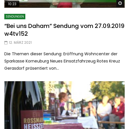
Sp
10:23
SENDUNGEN
“Bei uns Daham” Sendung vom 27.09.2019
w4tv152
12. MÄRZ 2021
Die Themen dieser Sendung: Eröffnung Wohncenter der
Sparkasse Korneuburg Neues Einsatzfahrzeug Rotes Kreuz
Gerasdorf präsentiert von...