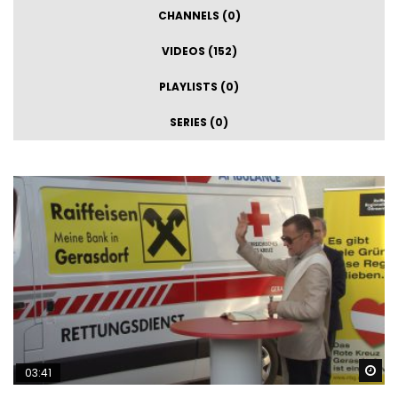
CHANNELS (0)
VIDEOS (152)
PLAYLISTS (0)
SERIES (0)
Sp
03:41