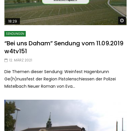
Sp
18:29
SENDUNGEN
“Bei uns Daham” Sendung vom 11.09.2019
w4tv151
12. MÄRZ 2021
Die Themen dieser Sendung: Weinfest Hagenbrunn
Ge(h)nussfest der Region Pistolenschiessen der Polizei
Mistelbach Neuer Roman von Eva...