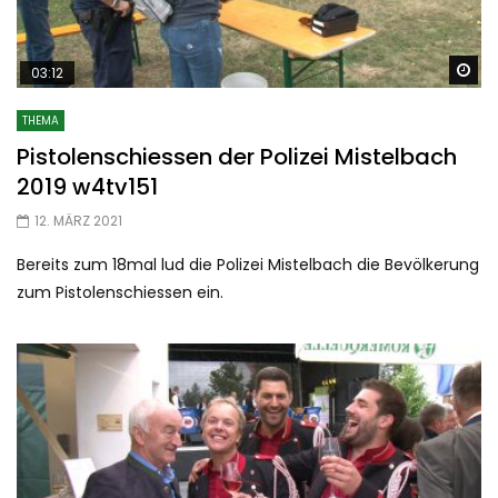
Sp
03:12
THEMA
Pistolenschiessen der Polizei Mistelbach
2019 w4tv151
12. MÄRZ 2021
Bereits zum 18mal lud die Polizei Mistelbach die Bevölkerung
zum Pistolenschiessen ein.