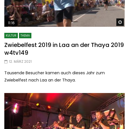
Sp
11:16
KULTUR
THEMA
Zwiebelfest 2019 in Laa an der Thaya 2019
w4tv149
12. MÄRZ 2021
Tausende Besucher kamen auch dieses Jahr zum
Zwiebelfest nach Laa an der Thaya.