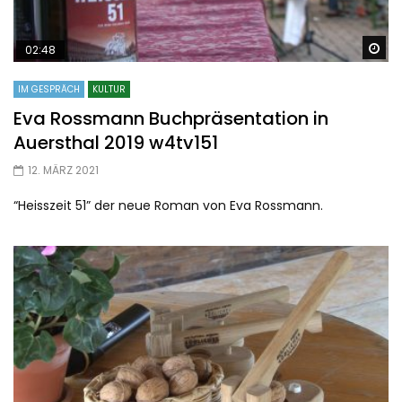
Sp
02:48
IM GESPRÄCH
KULTUR
Eva Rossmann Buchpräsentation in
Auersthal 2019 w4tv151
12. MÄRZ 2021
“Heisszeit 51” der neue Roman von Eva Rossmann.