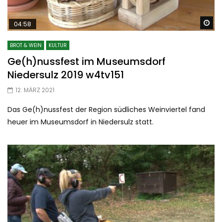
Sp
04:58
BROT & WEIN
KULTUR
Ge(h)nussfest im Museumsdorf
Niedersulz 2019 w4tv151
12. MÄRZ 2021
Das Ge(h)nussfest der Region südliches Weinviertel fand
heuer im Museumsdorf in Niedersulz statt.