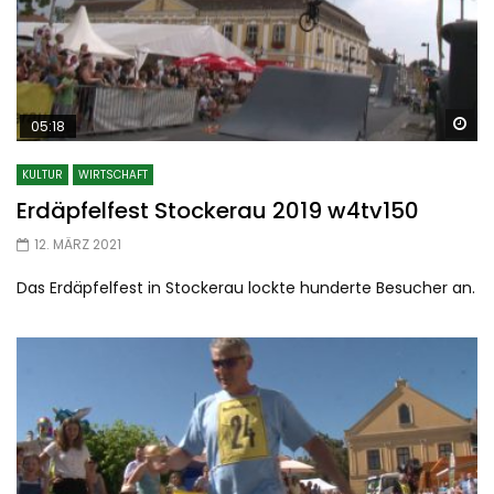
Sp
05:18
KULTUR
WIRTSCHAFT
Erdäpfelfest Stockerau 2019 w4tv150
12. MÄRZ 2021
Das Erdäpfelfest in Stockerau lockte hunderte Besucher an.