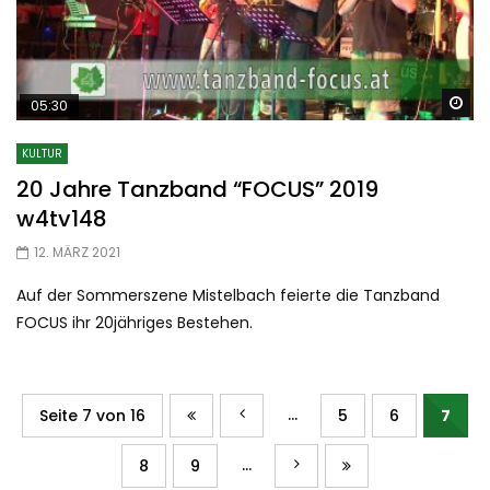
Sp
05:30
KULTUR
20 Jahre Tanzband “FOCUS” 2019
w4tv148
12. MÄRZ 2021
Auf der Sommerszene Mistelbach feierte die Tanzband
FOCUS ihr 20jähriges Bestehen.
...
Seite 7 von 16
5
6
7
...
8
9