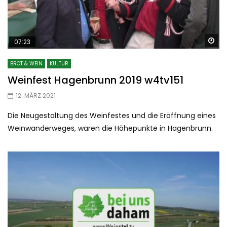
Sp
07:23
BROT & WEIN
KULTUR
Weinfest Hagenbrunn 2019 w4tv151
12. MÄRZ 2021
Die Neugestaltung des Weinfestes und die Eröffnung eines
Weinwanderweges, waren die Höhepunkte in Hagenbrunn.